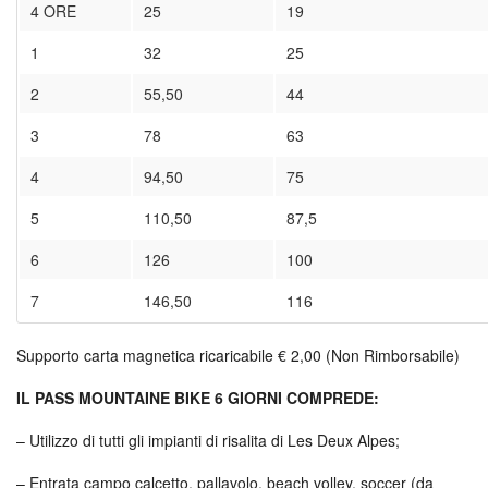
4 ORE
25
19
1
32
25
2
55,50
44
3
78
63
4
94,50
75
5
110,50
87,5
6
126
100
7
146,50
116
Supporto carta magnetica ricaricabile € 2,00 (Non Rimborsabile)
IL PASS MOUNTAINE BIKE 6 GIORNI COMPREDE:
– Utilizzo di tutti gli impianti di risalita di Les Deux Alpes;
– Entrata campo calcetto, pallavolo, beach volley, soccer (da