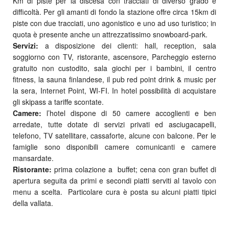
Km di piste per la discesa con tracciati di diverso grado e
difficoltà. Per gli amanti di fondo la stazione offre circa 15km di
piste con due tracciati, uno agonistico e uno ad uso turistico; in
quota è presente anche un attrezzatissimo snowboard-park.
Servizi:
a disposizione dei clienti: hall, reception, sala
soggiorno con TV, ristorante, ascensore, Parcheggio esterno
gratuito non custodito, sala giochi per i bambini, il centro
fitness, la sauna finlandese, il pub red point drink & music per
la sera, Internet Point, WI-FI. In hotel possibilità di acquistare
gli skipass a tariffe scontate.
Camere:
l’hotel dispone di 50 camere accoglienti e ben
arredate, tutte dotate di servizi privati ed asciugacapelli,
telefono, TV satellitare, cassaforte, alcune con balcone. Per le
famiglie sono disponibili camere comunicanti e camere
mansardate.
Ristorante:
prima colazione a buffet; cena con gran buffet di
apertura seguita da primi e secondi piatti serviti al tavolo con
menu a scelta. Particolare cura è posta su alcuni piatti tipici
della vallata.